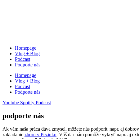
Homepage
Vlog + Blog
Podcast
Podporte nás
Homepage
Vlog + Blog
Podcast
Podporte nás
Youtube
Spotify
Podcast
podporte nás
Ak vám naša práca dáva zmysel, môžete nás podporiť napr. aj dobrov
zakladanie
zboru v Pezinku
. Váš dar nám pomôže vykryť napr. aj ext