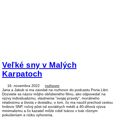
Veľké sny v Malých
Karpatoch
16. novembra 2022
rozhovor
Jana a Jakub si ma zavolali na rozhovor do podcastu Porta Libri.
Dozviete sa názov môjho obľúbeného filmu, ako odpovedať na
výzvy individualizmu, vlastnenia "svojej pravdy", morálneho
relativizmu a života v dostatku, o tom, čo ma naučil prechod cestou
hrdinov SNP, ročný pôst od sociálnych médií a 40-dňová výzva
minimalizmu a čo kazateľ môže robiť tvárou v tvár rôznym
pokušeniam a riziku vyhorenia.