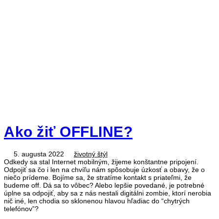
Ako žiť OFFLINE?
5. augusta 2022
životný štýl
Odkedy sa stal Internet mobilným, žijeme konštantne pripojení.
Odpojiť sa čo i len na chvíľu nám spôsobuje úzkosť a obavy, že o
niečo prídeme. Bojíme sa, že stratíme kontakt s priateľmi, že
budeme off. Dá sa to vôbec? Alebo lepšie povedané, je potrebné
úplne sa odpojiť, aby sa z nás nestali digitálni zombie, ktorí nerobia
nič iné, len chodia so sklonenou hlavou hľadiac do “chytrých
telefónov”?