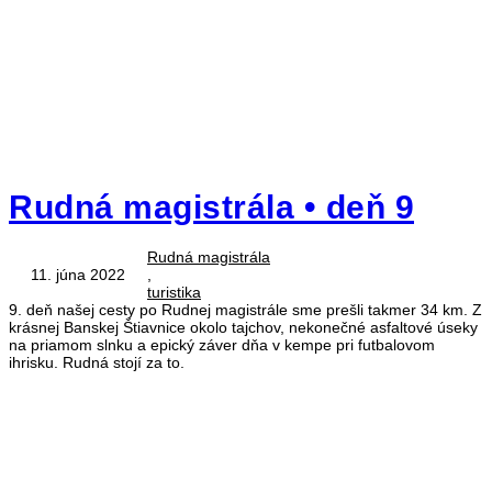
Rudná magistrála • deň 9
Rudná magistrála
11. júna 2022
,
turistika
9. deň našej cesty po Rudnej magistrále sme prešli takmer 34 km. Z
krásnej Banskej Štiavnice okolo tajchov, nekonečné asfaltové úseky
na priamom slnku a epický záver dňa v kempe pri futbalovom
ihrisku. Rudná stojí za to.