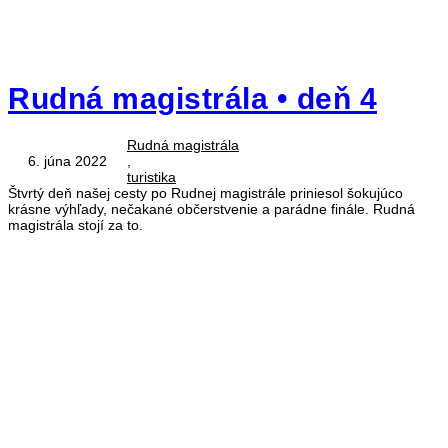
Rudná magistrála • deň 4
Rudná magistrála
6. júna 2022
,
turistika
Štvrtý deň našej cesty po Rudnej magistrále priniesol šokujúco
krásne výhľady, nečakané občerstvenie a parádne finále. Rudná
magistrála stojí za to.