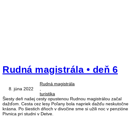
Rudná magistrála • deň 6
Rudná magistrála
8. júna 2022
,
turistika
Šiesty deň našej cesty opustenou Rudnou magistrálou začal
dažďom. Cesta cez lesy Poľany bola napriek dažďu neskutočne
krásna. Po šiestich dňoch v divočine sme si užili noc v penzióne
Pivnica pri studni v Detve.