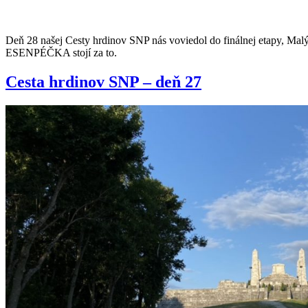
Deň 28 našej Cesty hrdinov SNP nás voviedol do finálnej etapy, Mal
ESENPÉČKA stojí za to.
Cesta hrdinov SNP – deň 27