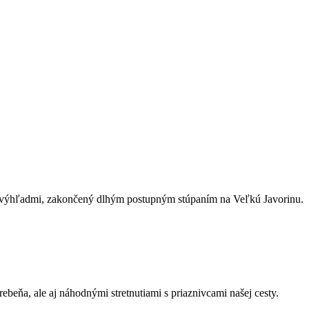
i výhľadmi, zakončený dlhým postupným stúpaním na Veľkú Javorinu.
beňa, ale aj náhodnými stretnutiami s priaznivcami našej cesty.