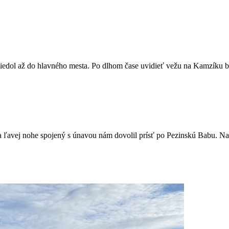
edol až do hlavného mesta. Po dlhom čase uvidieť vežu na Kamzíku bolo
a ľavej nohe spojený s únavou nám dovolil prísť po Pezinskú Babu. Na