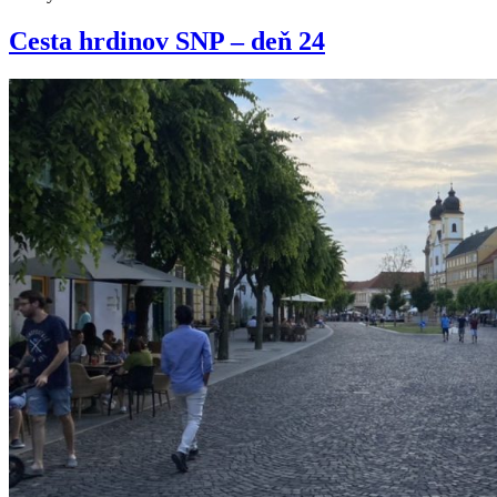
Cesta hrdinov SNP – deň 24