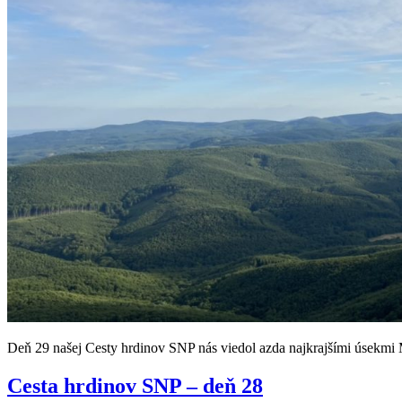
Deň 29 našej Cesty hrdinov SNP nás viedol azda najkrajšími úsekmi 
Cesta hrdinov SNP – deň 28