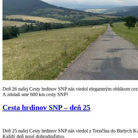
Deň 26 našej Cesty hrdinov SNP nás viedol elegantným oblúkom cez
A zdolali sme 600 km cesty SNP!
Cesta hrdinov SNP – deň 25
Deň 25 našej Cesty hrdinov SNP nás viedol z Trenčína do Bielych Karp
Každý deň nové dobrodružstvo.