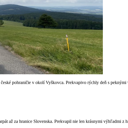
 české pohraničie v okolí Vyškovca. Prekvapivo rýchly deň s pekným
át až za hranice Slovenska. Prekvapil nie len krásnymi výhľadmi z hre