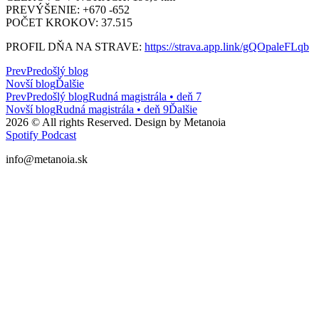
PREVÝŠENIE: +670 -652
POČET KROKOV: 37.515
PROFIL DŇA NA STRAVE:
https://strava.app.link/gQOpaleFLqb
Prev
Predošlý blog
Novší blog
Ďalšie
Prev
Predošlý blog
Rudná magistrála • deň 7
Novší blog
Rudná magistrála • deň 9
Ďalšie
2026 © All rights Reserved. Design by Metanoia
Spotify
Podcast
info@metanoia.sk