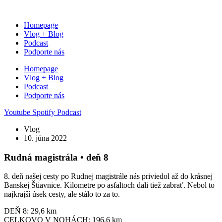
Preskočiť
na
Homepage
obsah
Vlog + Blog
Podcast
Podporte nás
Homepage
Vlog + Blog
Podcast
Podporte nás
Youtube
Spotify
Podcast
Vlog
10. júna 2022
Rudná magistrála • deň 8
8. deň našej cesty po Rudnej magistrále nás priviedol až do krásnej
Banskej Štiavnice. Kilometre po asfaltoch dali tiež zabrať. Nebol to
najkrajší úsek cesty, ale stálo to za to.
DEŇ 8: 29,6 km
CELKOVO V NOHÁCH: 196,6 km