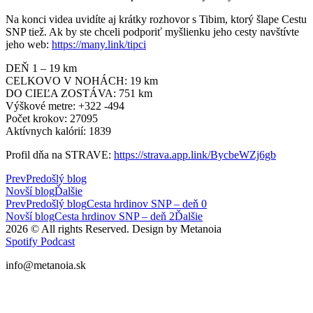
Na konci videa uvidíte aj krátky rozhovor s Tibim, ktorý šlape Cestu
SNP tiež. Ak by ste chceli podporiť myšlienku jeho cesty navštívte
jeho web:
https://many.link/tipci
DEŇ 1 – 19 km
CELKOVO V NOHÁCH: 19 km
DO CIEĽA ZOSTÁVA: 751 km
Výškové metre: +322 -494
Počet krokov: 27095
Aktívnych kalórií: 1839
Profil dňa na STRAVE:
https://strava.app.link/BycbeWZj6gb
Prev
Predošlý blog
Novší blog
Ďalšie
Prev
Predošlý blog
Cesta hrdinov SNP – deň 0
Novší blog
Cesta hrdinov SNP – deň 2
Ďalšie
2026 © All rights Reserved. Design by Metanoia
Spotify
Podcast
info@metanoia.sk