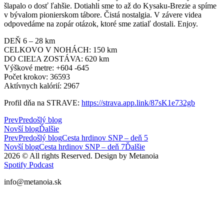
šlapalo o dosť ľahšie. Dotiahli sme to až do Kysaku-Brezie a spíme
v bývalom pionierskom tábore. Čistá nostalgia. V závere videa
odpovedáme na zopár otázok, ktoré sme zatiaľ dostali. Enjoy.
DEŇ 6 – 28 km
CELKOVO V NOHÁCH: 150 km
DO CIEĽA ZOSTÁVA: 620 km
Výškové metre: +604 -645
Počet krokov: 36593
Aktívnych kalórií: 2967
Profil dňa na STRAVE:
https://strava.app.link/87sK1e732gb
Prev
Predošlý blog
Novší blog
Ďalšie
Prev
Predošlý blog
Cesta hrdinov SNP – deň 5
Novší blog
Cesta hrdinov SNP – deň 7
Ďalšie
2026 © All rights Reserved. Design by Metanoia
Spotify
Podcast
info@metanoia.sk