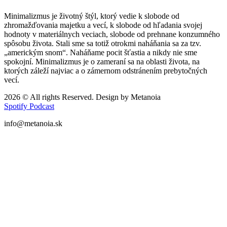
Minimalizmus je životný štýl, ktorý vedie k slobode od
zhromažďovania majetku a vecí, k slobode od hľadania svojej
hodnoty v materiálnych veciach, slobode od prehnane konzumného
spôsobu života. Stali sme sa totiž otrokmi naháňania sa za tzv.
„americkým snom“. Naháňame pocit šťastia a nikdy nie sme
spokojní. Minimalizmus je o zameraní sa na oblasti života, na
ktorých záleží najviac a o zámernom odstránením prebytočných
vecí.
2026 © All rights Reserved. Design by Metanoia
Spotify
Podcast
info@metanoia.sk