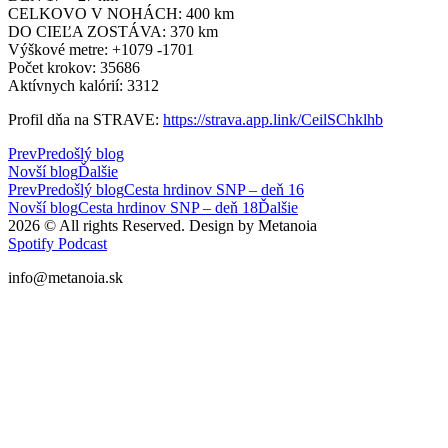
CELKOVO V NOHÁCH: 400 km
DO CIEĽA ZOSTÁVA: 370 km
Výškové metre: +1079 -1701
Počet krokov: 35686
Aktívnych kalórií: 3312
Profil dňa na STRAVE:
https://strava.app.link/CeilSChklhb
Prev
Predošlý blog
Novší blog
Ďalšie
Prev
Predošlý blog
Cesta hrdinov SNP – deň 16
Novší blog
Cesta hrdinov SNP – deň 18
Ďalšie
2026 © All rights Reserved. Design by Metanoia
Spotify
Podcast
info@metanoia.sk