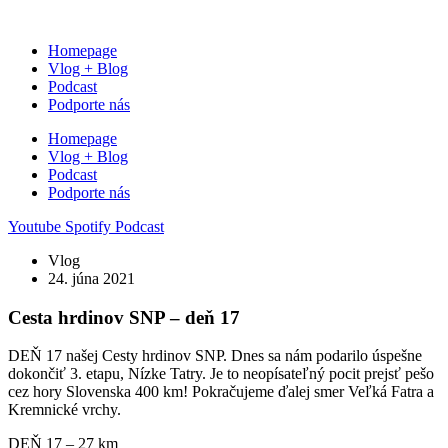
Preskočiť
na
Homepage
obsah
Vlog + Blog
Podcast
Podporte nás
Homepage
Vlog + Blog
Podcast
Podporte nás
Youtube
Spotify
Podcast
Vlog
24. júna 2021
Cesta hrdinov SNP – deň 17
DEŇ 17 našej Cesty hrdinov SNP. Dnes sa nám podarilo úspešne
dokončiť 3. etapu, Nízke Tatry. Je to neopísateľný pocit prejsť pešo
cez hory Slovenska 400 km! Pokračujeme ďalej smer Veľká Fatra a
Kremnické vrchy.
DEŇ 17 – 27 km