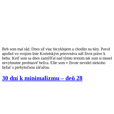
Beh som mal rád. Dnes už viac bicyklujem a chodím na túry. Pavol
apoštol vo svojom liste Korintským prirovnáva náš život práve k
behu. Keď som sa dnes zamýšľal nad týmto textom tak som si musel
nevyhnutne predstaviť bežca. Ešte som v živote nevidel niekoho
bežať s prebytočnou záťažou.
30 dní k minimalizmu – deň 28