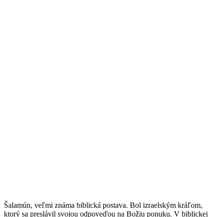
Šalamún, veľmi známa biblická postava. Bol izraelským kráľom,
ktorý sa preslávil svojou odpoveďou na Božiu ponuku. V biblickej