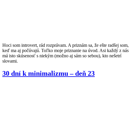
Hoci som introvert, rád rozprávam. A priznám sa, že ešte radšej som,
keď ma aj počúvajú. Toľko moje priznanie na úvod. Asi každý z nás
má isto skúsenosť s niekým (možno aj sám so sebou), kto nešetrí
slovami.
30 dní k minimalizmu – deň 23