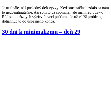
Je tu finále, náš posledný deň výzvy. Keď sme začínali zdalo sa nám
to nedosiahnuteľné. Asi som to už spomínal, ale mám rád výzvy.
Rád sa do rôznych výziev či vecí púšťam, ale už väčší problém je
dotiahnuť to do úspešného konca.
30 dní k minimalizmu – deň 29